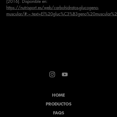
(2016). Disponible en:
https://nutrisport.es/web/carbohidratos-glucogeno-
muscular/#:~:text=El%20gluc%C3%B3geno%20muscula
HOME
PRODUCTOS
FAQS