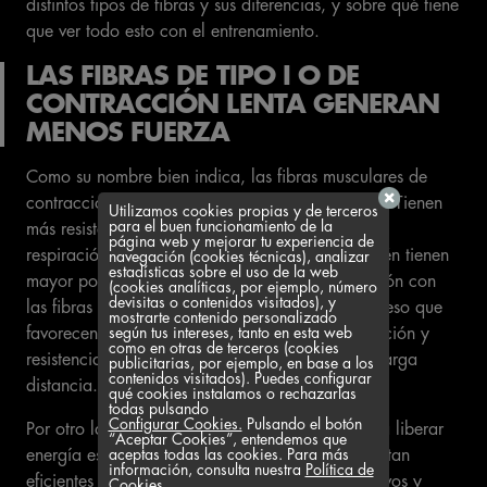
distintos tipos de fibras y sus diferencias, y sobre qué tiene
que ver todo esto con el entrenamiento.
LAS FIBRAS DE TIPO I O DE
CONTRACCIÓN LENTA GENERAN
MENOS FUERZA
Como su nombre bien indica, las fibras musculares de
contracción lenta (tipo I) se contraen lentamente. Tienen
Utilizamos cookies propias y de terceros
para el buen funcionamiento de la
más resistencia y producen energía mediante la
página web y mejorar tu experiencia de
respiración aeróbica, utilizando oxígeno. También tienen
navegación (cookies técnicas), analizar
estadísticas sobre el uso de la web
mayor potencial para producir energía en relación con
(cookies analíticas, por ejemplo, número
devisitas o contenidos visitados), y
las fibras de contracción rápida (tipo II). Es por eso que
mostrarte contenido personalizado
según tus intereses, tanto en esta web
favorecen la práctica de deportes de larga duración y
como en otras de terceros (cookies
resistencia, como la natación y las carreras de larga
publicitarias, por ejemplo, en base a los
contenidos visitados). Puedes configurar
distancia.
qué cookies instalamos o rechazarlas
todas pulsando
Configurar Cookies.
Pulsando el botón
Por otro lado, sin el oxígeno, su capacidad para liberar
“Aceptar Cookies”, entendemos que
aceptas todas las cookies. Para más
energía es menor, por lo que estas fibras no son tan
información, consulta nuestra
Política de
eficientes a la hora de realizar esfuerzos explosivos y
Cookies.