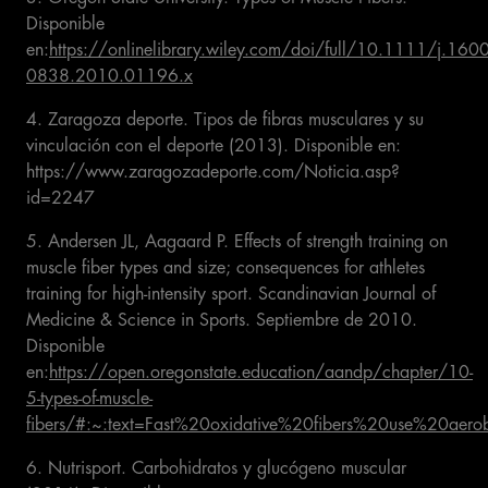
Disponible
en:
https://onlinelibrary.wiley.com/doi/full/10.1111/j.1600
0838.2010.01196.x
4. Zaragoza deporte. Tipos de fibras musculares y su
vinculación con el deporte (2013). Disponible en:
https://www.zaragozadeporte.com/Noticia.asp?
id=2247
5. Andersen JL, Aagaard P. Effects of strength training on
muscle fiber types and size; consequences for athletes
training for high‐intensity sport. Scandinavian Journal of
Medicine & Science in Sports. Septiembre de 2010.
Disponible
en:
https://open.oregonstate.education/aandp/chapter/10-
5-types-of-muscle-
fibers/#:~:text=Fast%20oxidative%20fibers%20use%20aero
6. Nutrisport. Carbohidratos y glucógeno muscular