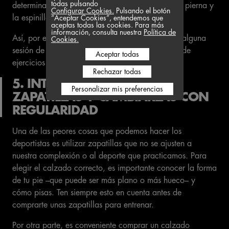
todas pulsando
determinados grupos musculares, como los de la pierna y
Configurar Cookies.
Pulsando el botón
la espinilla3.
“Aceptar Cookies”, entendemos que
aceptas todas las cookies. Para más
información, consulta nuestra
Política de
Así, por ejemplo, si sueles hacer running, incluir alguna
Cookies.
sesión de natación, ciclismo o yoga en tu rutina de
Aceptar todas
ejercicios puede ser una buena idea.
Rechazar todas
5. INTENTA ELEGIR BIEN TUS
Personalizar mis preferencias
ZAPATILLAS Y CAMBIARLAS CON
REGULARIDAD
Una de las peores cosas que podemos hacer los
deportistas es utilizar zapatillas que no se ajusten a
nuestra complexión o al deporte que practicamos. Para
elegir el calzado correcto, es importante conocer la forma
de tu pie –que puede ser más plano o más hueco– y
cómo pisas. Ten siempre esto en cuenta antes de
comprarte unas zapatillas para entrenar.
Por otra parte, es conveniente comprar un calzado