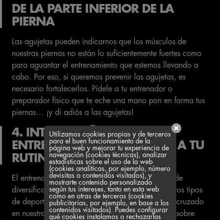
DE LA PARTE INFERIOR DE LA
PIERNA
Las agujetas pueden indicarnos que los músculos de
nuestras piernas no están lo suficientemente fuertes como
para aguantar el entrenamiento que estemos llevando a
cabo. Por eso, si queremos prevenir las agujetas, es
necesario fortalecerlos. Pídele a tu entrenador o
preparador físico que te eche una mano pon en forma tus
piernas… ¡y di adiós a las agujetas!
4. INTENTA AÑADIR EL
Utilizamos cookies propias y de terceros
para el buen funcionamiento de la
ENTRENAMIENTO CRUZADO A TU
página web y mejorar tu experiencia de
navegación (cookies técnicas), analizar
RUTINA
estadísticas sobre el uso de la web
(cookies analíticas, por ejemplo, número
devisitas o contenidos visitados), y
El entrenamiento cruzado es una buena manera de
mostrarte contenido personalizado
según tus intereses, tanto en esta web
diversificar tu rutina deportiva combinando distintos tipos
como en otras de terceros (cookies
de deportes y ejercicios. Incluir el entrenamiento cruzado
publicitarias, por ejemplo, en base a los
contenidos visitados). Puedes configurar
en nuestra rutina permite variar el estrés ejercido sobre
qué cookies instalamos o rechazarlas