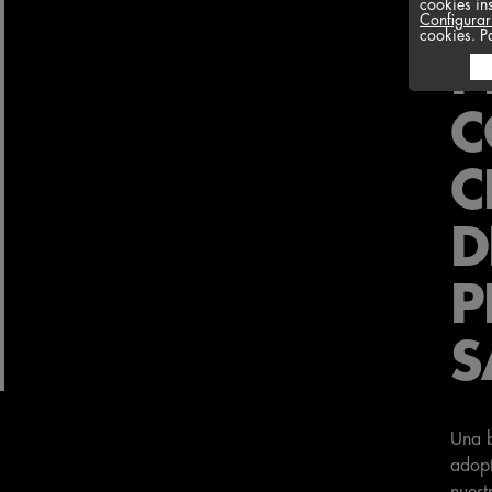
N
cookies in
Configurar
cookies. P
P
C
C
D
P
S
Una b
adopt
nuest