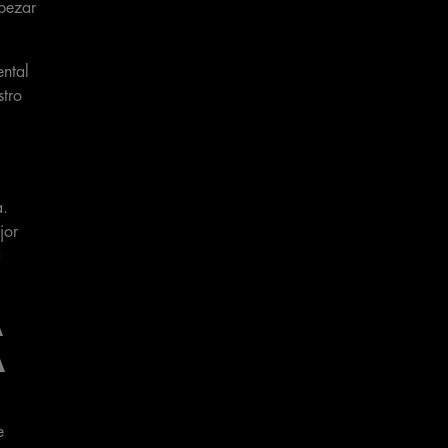
pezar
ental
stro
a.
jor
á
A
A
e