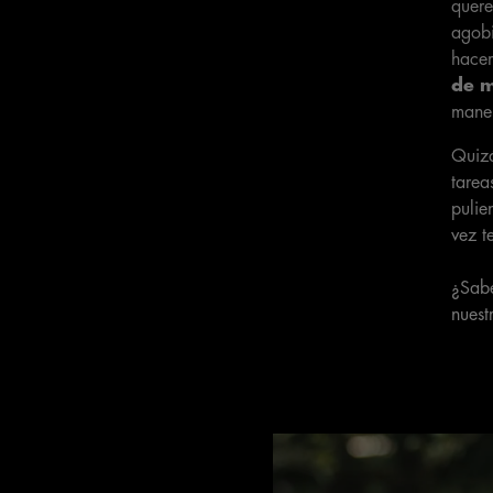
quere
agobi
hacem
de 
maner
Quizá
tarea
pulie
vez t
¿Sab
nuest