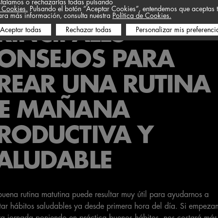
UESTROS
stalamos o rechazarlas todas pulsando
 Cookies.
Pulsando el botón “Aceptar Cookies”, entendemos que aceptas t
ara más información, consulta nuestra
Política de Cookies.
RINCIPALES
Aceptar todas
Rechazar todas
Personalizar mis preferenci
ONSEJOS PARA
REAR UNA
RUTINA
E MAÑANA
RODUCTIVA Y
ALUDABLE
uena rutina matutina puede resultar muy útil para ayudarnos a
ar hábitos saludables ya desde primera hora del día. Si empeza
ra jornada poniendo en práctica buenos hábitos, nos costará más