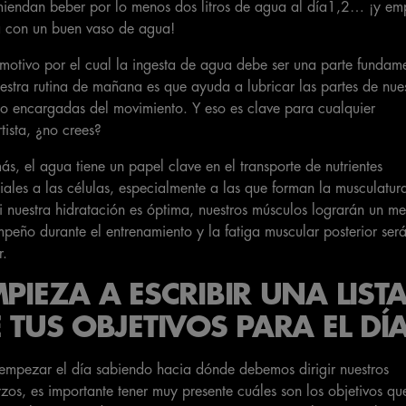
iendan beber por lo menos dos litros de agua al día1,2… ¡y em
a con un buen vaso de agua!
motivo por el cual la ingesta de agua debe ser una parte fundam
estra rutina de mañana es que ayuda a lubricar las partes de nue
o encargadas del movimiento. Y eso es clave para cualquier
tista, ¿no crees?
s, el agua tiene un papel clave en el transporte de nutrientes
iales a las células, especialmente a las que forman la musculatur
si nuestra hidratación es óptima, nuestros músculos lograrán un me
peño durante el entrenamiento y la fatiga muscular posterior ser
r.
PIEZA A ESCRIBIR UNA LIST
 TUS OBJETIVOS PARA EL DÍ
empezar el día sabiendo hacia dónde debemos dirigir nuestros
rzos, es importante tener muy presente cuáles son los objetivos qu