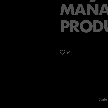
MAÑ
PROD
Guía 