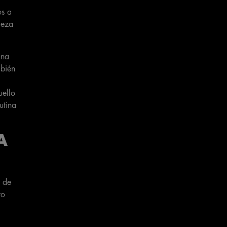
os a
ieza
ina
mbién
uello
utina
A
e de
ro