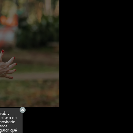
 web y
 el uso de
mostrarte
ceros
igurar qué