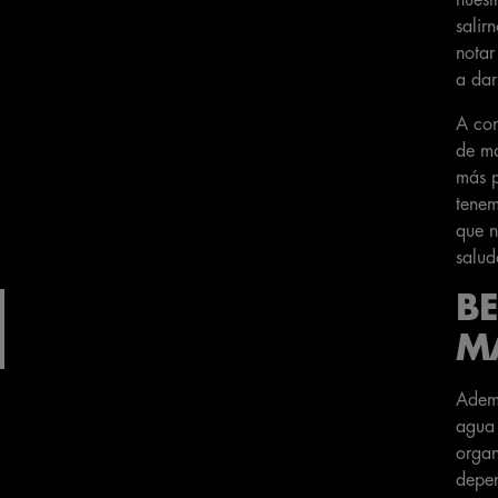
salir
notar
a dar
A con
de ma
más p
tenem
que n
salud
B
MÁ
Ademá
agua 
organ
depen