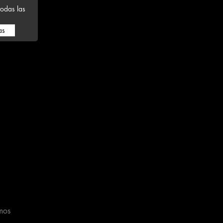
odas las
as
mos