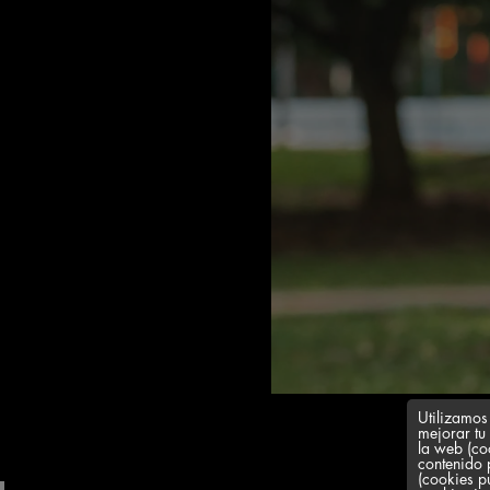
Utilizamos
mejorar tu
la web (co
contenido 
(cookies p