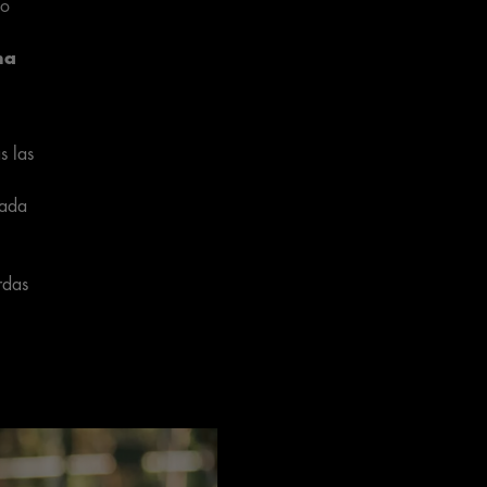
no
na
s las
cada
rdas