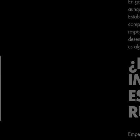
En ge
aunqu
Estab
compl
respe
desem
es al
¿
I
E
R
Empez