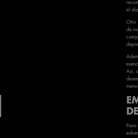
recom
el dí
Otro 
de nu
cuerp
depor
Ademá
esenc
Así, 
desem
meno
EM
DE
Para 
esfue