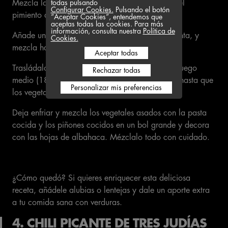
todas pulsando
Mezcla la berenjena, el pimiento, las cebollas, el
Configurar Cookies.
Pulsando el botón
pimiento del piquillo y el ajo en un bol grande.
“Aceptar Cookies”, entendemos que
aceptas todas las cookies. Para más
información, consulta nuestra
Política de
Añade una mezcla de limón, aceite, sal y pimienta, y
Cookies.
mezcla hasta hacer una salsa.
Aceptar todas
Trasládalo a una fuente para horno y hornea a fuego
Rechazar todas
medio (180 °C) durante unos 35-40 minutos, o hasta que
Personalizar mis preferencias
los vegetales estén tiernos.
Deja enfriar y mezcla los vegetales asados con la pasta
cocida y los piñones cocidos en un bol grande y decora
con las hojas de albahaca. Mézclalo todo con cuidado.
¿Cómo quedó? Si quieres enriquecer esta deliciosa
receta, añádele alubias o lentejas y dale un aporte extra
a tu comida sana con verduras.
4. CHILI PICANTE DE TRES JUDÍAS