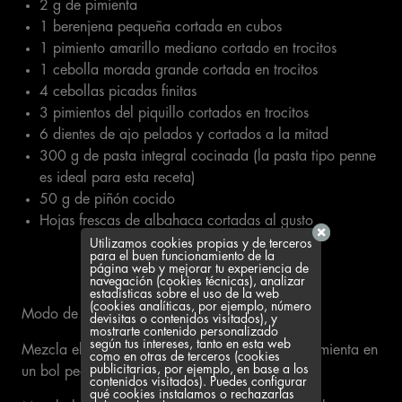
2 g de pimienta
1 berenjena pequeña cortada en cubos
1 pimiento amarillo mediano cortado en trocitos
1 cebolla morada grande cortada en trocitos
4 cebollas picadas finitas
3 pimientos del piquillo cortados en trocitos
6 dientes de ajo pelados y cortados a la mitad
300 g de pasta integral cocinada (la pasta tipo penne
es ideal para esta receta)
50 g de piñón cocido
Hojas frescas de albahaca cortadas al gusto
Utilizamos cookies propias y de terceros
para el buen funcionamiento de la
página web y mejorar tu experiencia de
navegación (cookies técnicas), analizar
estadísticas sobre el uso de la web
(cookies analíticas, por ejemplo, número
Modo de preparación:
devisitas o contenidos visitados), y
mostrarte contenido personalizado
según tus intereses, tanto en esta web
Mezcla el jugo de limón, el aceite, la sal y la pimienta en
como en otras de terceros (cookies
publicitarias, por ejemplo, en base a los
un bol pequeño para hacer una salsa.
contenidos visitados). Puedes configurar
qué cookies instalamos o rechazarlas