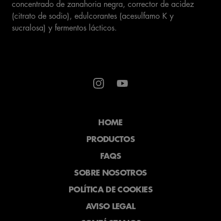
concentrado de zanahoria negra, corrector de acidez
de los cuales azúcares (g)
4,0
(citrato de sodio), edulcorantes (acesulfamo K y
sucralosa) y fermentos lácticos.
Proteínas (g)
9,5
Sal (g)
0,12
Calcio (mg)
135
*IR – Ingesta de Referencia de un adulto medio (8400kJ/2000kcal). **VRN
– Valor de Referencia del Nutriente.
HOME
PRODUCTOS
FAQS
SOBRE NOSOTROS
POLÍTICA DE COOKIES
AVISO LEGAL