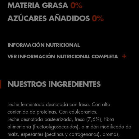
MATERIA GRASA
0%
AZÚCARES AÑADIDOS
0%
INFORMACIÓN NUTRICIONAL
VER INFORMACIÓN NUTRICIONAL COMPLETA
Información Nutricional
por 100g
Valor energético (kJ/kcal)
NUESTROS INGREDIENTES
243
Grasas (g)
0,2
Leche fermentada desnatada con fresa. Con alto
contenido de proteínas. Con edulcorantes.
de las cuales saturadas (g)
0,1
Leche desnatada pasteurizada, fresa (7,6%), fibra
alimentaria (fructooligosacaridos), almidón modificado de
Hidratos de carbono (g)
4,2
maíz, espesantes (pectinas y carragenanos), aromas,