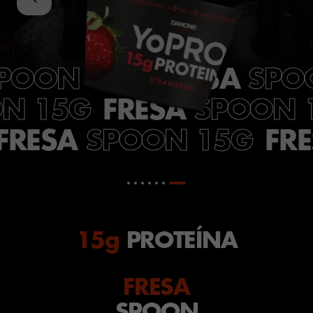
FRESA
POON 15G
SPO
FRESA
N 15G
SPOON 
FRESA
FR
SPOON 15G
15g
PROTEÍNA
FRESA
SPOON